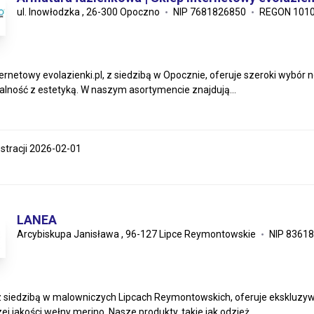
ul. Inowłodzka , 26-300 Opoczno
NIP 7681826850
REGON 101
ternetowy evolazienki.pl, z siedzibą w Opocznie, oferuje szeroki wybór
alność z estetyką. W naszym asortymencie znajdują...
estracji 2026-02-01
LANEA
Arcybiskupa Janisława , 96-127 Lipce Reymontowskie
NIP 8361
 siedzibą w malowniczych Lipcach Reymontowskich, oferuje ekskluzyw
j jakości wełny merino. Nasze produkty, takie jak odzież...