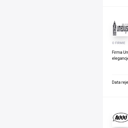
O FIRMIE
Firma Um
elegancj
Data rej