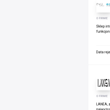
O FIRMIE
Sklep in
funkcjon
Data rej
O FIRMIE
LANEA, z
najwyższe