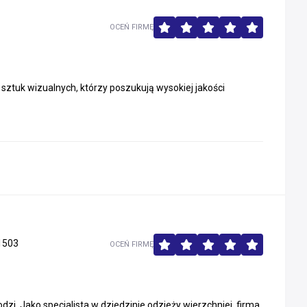
OCEŃ FIRMĘ
sztuk wizualnych, którzy poszukują wysokiej jakości
1503
OCEŃ FIRMĘ
dzi. Jako specjalista w dziedzinie odzieży wierzchniej, firma