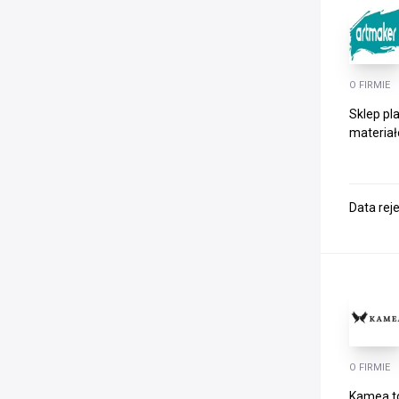
O FIRMIE
Sklep pl
materiał
Data rej
O FIRMIE
Kamea to