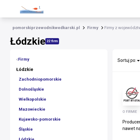
pomorskiprzewodnikwedkarski.pl
Firmy
Firmy z województ
Łódzkie
22 firm
Firmy
Sortuj po:
Łódzkie
Zachodniopomorskie
Dolnośląskie
Wielkopolskie
Mazowieckie
O FIRMIE
Kujawsko-pomorskie
Producen
nawet na
Śląskie
Łódzkie