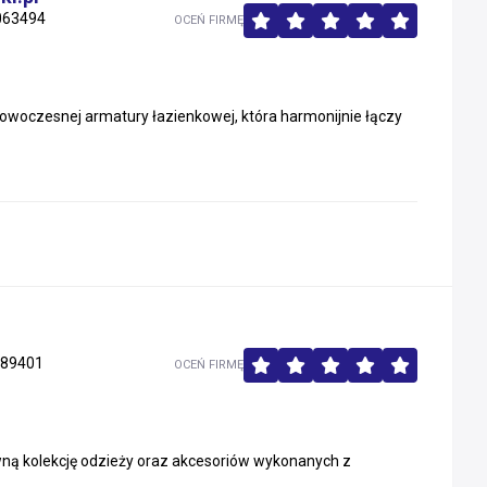
063494
OCEŃ FIRMĘ
 nowoczesnej armatury łazienkowej, która harmonijnie łączy
889401
OCEŃ FIRMĘ
ną kolekcję odzieży oraz akcesoriów wykonanych z