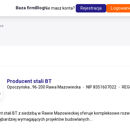
Baza firm
Blog
Rejestracja
Logowani
Nie masz konta?
wa
Producent stali BT
Opoczyńska , 96-200 Rawa Mazowiecka
NIP 8351607022
REG
t stali BT z siedzibą w Rawie Mazowieckiej oferuje kompleksowe rozwią
jbardziej wymagających projektów budowlanych....