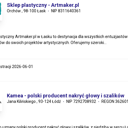
Sklep plastyczny - Artmaker.pl
Orchów , 98-100 Łask
NIP 8311640361
astyczny Artmaker.pl w Łasku to destynacja dla wszystkich entuzjastów 
ów do swoich projektów artystycznych. Oferujemy szeroki...
estracji 2026-06-01
Kamea - polski producent nakryć głowy i szalików
Jana Kilińskiego , 93-124 Łódź
NIP 7292708932
REGON 36260
 uznany polski producent nakryć głowy i szalików, z siedzibą w sercu Ło