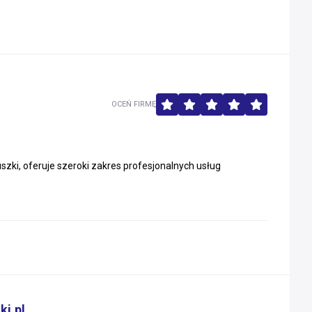
OCEŃ FIRMĘ
uszki, oferuje szeroki zakres profesjonalnych usług
ki.pl