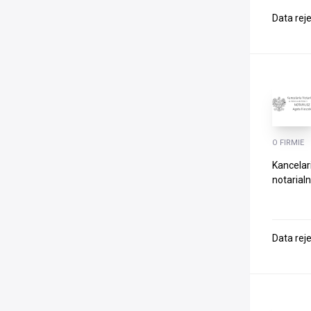
Data rej
O FIRMIE
Kancelar
notarial
Data rej