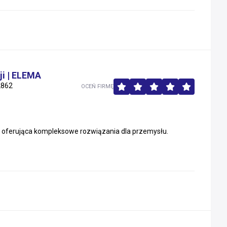
i | ELEMA
2862
OCEŃ FIRMĘ
i, oferująca kompleksowe rozwiązania dla przemysłu.