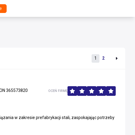
e
1
2
ON 365573820
OCEŃ FIRMĘ
zania w zakresie prefabrykacji stali, zaspokajając potrzeby