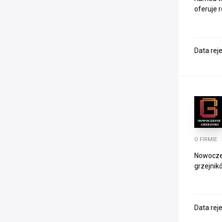
oferuje 
Data rej
O FIRMIE
Nowoczes
grzejnik
Data rej