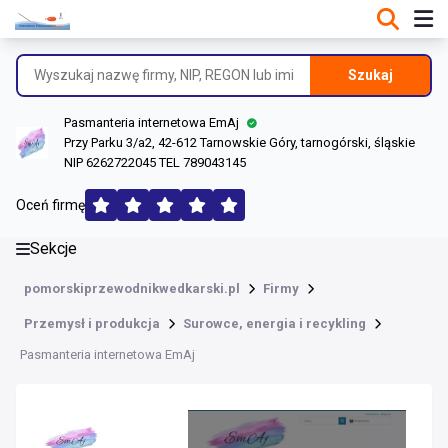
DANE O FIRMIE
Informacje o firmie
Szukaj
Dane rejestrowe
Pasmanteria internetowa EmAj
Lokalizacje
Przy Parku 3/a2, 42-612 Tarnowskie Góry, tarnogórski, śląskie
NIP 6262722045 TEL 789043145
Opinie (139)
Oceń firmę
Sekcje
pomorskiprzewodnikwedkarski.pl
Firmy
Przemysł i produkcja
Surowce, energia i recykling
Pasmanteria internetowa EmAj