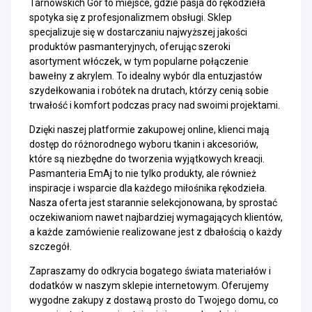
Tarnowskich Gór to miejsce, gdzie pasja do rękodzieła
spotyka się z profesjonalizmem obsługi. Sklep
specjalizuje się w dostarczaniu najwyższej jakości
produktów pasmanteryjnych, oferując szeroki
asortyment włóczek, w tym popularne połączenie
bawełny z akrylem. To idealny wybór dla entuzjastów
szydełkowania i robótek na drutach, którzy cenią sobie
trwałość i komfort podczas pracy nad swoimi projektami.
Dzięki naszej platformie zakupowej online, klienci mają
dostęp do różnorodnego wyboru tkanin i akcesoriów,
które są niezbędne do tworzenia wyjątkowych kreacji.
Pasmanteria EmAj to nie tylko produkty, ale również
inspiracje i wsparcie dla każdego miłośnika rękodzieła.
Nasza oferta jest starannie selekcjonowana, by sprostać
oczekiwaniom nawet najbardziej wymagających klientów,
a każde zamówienie realizowane jest z dbałością o każdy
szczegół.
Zapraszamy do odkrycia bogatego świata materiałów i
dodatków w naszym sklepie internetowym. Oferujemy
wygodne zakupy z dostawą prosto do Twojego domu, co