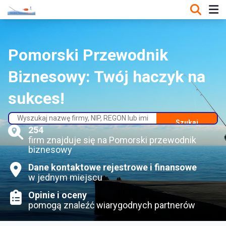
Pomorski Przewodnik
Biznesowy: Twój haczyk na
sukces!
Szukaj
254
firm znajduje się na Pomorski przewodnik
biznesowy
Dane kontaktowe rejestrowe i finansowe
w jednym miejscu
Opinie i oceny
pomogą znaleźć wiarygodnych partnerów