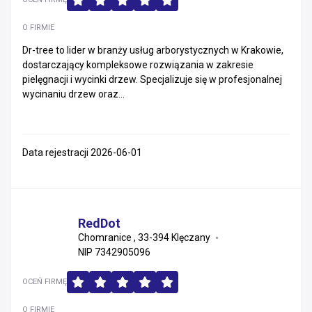
Małopolskie
O FIRMIE
Dr-tree to lider w branży usług arborystycznych w Krakowie,
Opolskie
dostarczający kompleksowe rozwiązania w zakresie
pielęgnacji i wycinki drzew. Specjalizuje się w profesjonalnej
Pomorskie
wycinaniu drzew oraz...
Lubelskie
Podkarpackie
Data rejestracji 2026-06-01
Warmińsko-mazurskie
Lubuskie
RedDot
Chomranice , 33-394 Klęczany
Świętokrzyskie
NIP 7342905096
Podlaskie
OCEŃ FIRMĘ
O FIRMIE