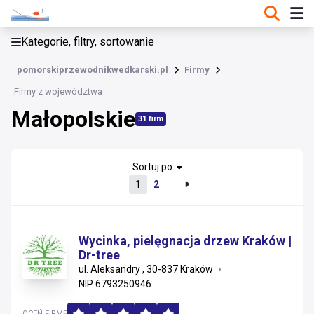
KATEGORIE, FILTRY, SORTOWANIE
Kategorie, filtry, sortowanie
Firmy
pomorskiprzewodnikwedkarski.pl
Firmy
Małopolskie
Firmy z województwa
Małopolskie
Zachodniopomorskie
31 firm
Dolnośląskie
Sortuj po:
Wielkopolskie
1
2
Mazowieckie
Kujawsko-pomorskie
Wycinka, pielęgnacja drzew Kraków |
Dr-tree
ul. Aleksandry , 30-837 Kraków
Śląskie
NIP 6793250946
Łódzkie
OCEŃ FIRMĘ