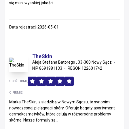
się m.in. wysokiej jakości...
Data rejestracji 2026-05-01
TheSkin
Aleja Stefana Batorego , 33-300 Nowy Sącz
NIP 8691981133
REGON 122601742
OCEŃ FIRMĘ
O FIRMIE
Marka TheSkin, z siedzibą w Nowym Sączu, to synonim
nowoczesnej pielęgnacji skóry. Oferuje bogaty asortyment
dermokosmetyków, które celują w różnorodne problemy
skórne. Nasze formuły są...