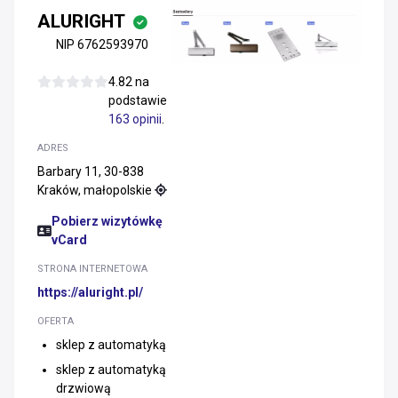
ALURIGHT
NIP 6762593970
4.82 na
podstawie
163 opinii
.
ADRES
Barbary 11, 30-838
Kraków, małopolskie
Pobierz wizytówkę
vCard
STRONA INTERNETOWA
https://aluright.pl/
OFERTA
sklep z automatyką
sklep z automatyką
drzwiową