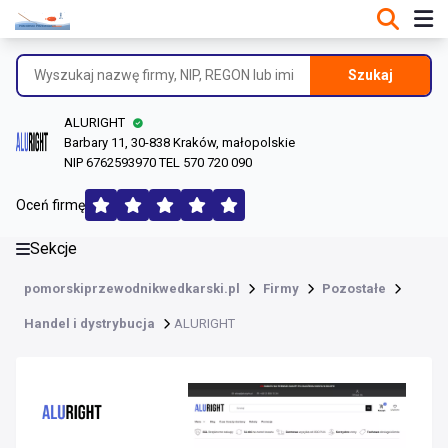
DANE O FIRMIE
Informacje o firmie
Szukaj
Dane rejestrowe
ALURIGHT
Lokalizacje
Barbary 11, 30-838 Kraków, małopolskie
NIP 6762593970 TEL 570 720 090
Opinie (163)
Oceń firmę
Sekcje
pomorskiprzewodnikwedkarski.pl
Firmy
Pozostałe
Handel i dystrybucja
ALURIGHT