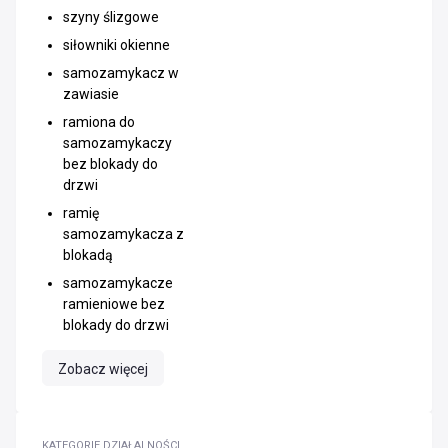
szyny ślizgowe
siłowniki okienne
samozamykacz w
zawiasie
ramiona do
samozamykaczy
bez blokady do
drzwi
ramię
samozamykacza z
blokadą
samozamykacze
ramieniowe bez
blokady do drzwi
Zobacz więcej
KATEGORIE DZIAŁALNOŚCI