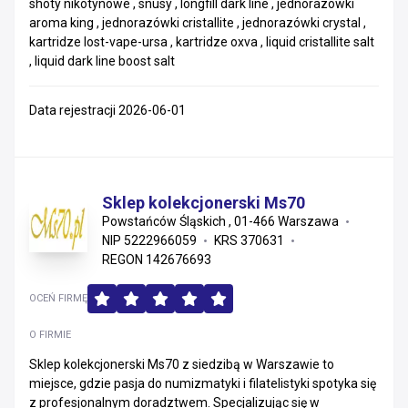
shoty nikotynowe , snusy , longfill dark line , jednorazówki
aroma king , jednorazówki cristallite , jednorazówki crystal ,
kartridze lost-vape-ursa , kartridze oxva , liquid cristallite salt
, liquid dark line boost salt
Data rejestracji 2026-06-01
Sklep kolekcjonerski Ms70
Powstańców Śląskich , 01-466 Warszawa
NIP 5222966059
KRS 370631
REGON 142676693
OCEŃ FIRMĘ
O FIRMIE
Sklep kolekcjonerski Ms70 z siedzibą w Warszawie to
miejsce, gdzie pasja do numizmatyki i filatelistyki spotyka się
z profesjonalnym doradztwem. Specjalizując się w