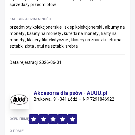
sprzedaży przedmiotów...
KATEGORIA DZIAŁALNOŚCI
przedmioty kolekcjonerskie , sklep kolekcjonerski , albumy na
monety , kasety na monety , kuferki na monety , karty na
monety , klasery filatelistyczne , klasery na znaczki , etui na
sztabki zlota , etui na sztabki srebra
Data rejestracji 2026-06-01
Akcesoria dla psów - AUUU.pl
Brukowa , 91-341 Łódź
NIP 7291846922
OCEŃ FIRMĘ
O FIRMIE