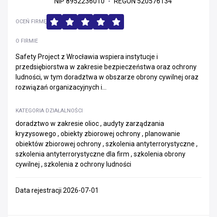
NIP 8952236010
REGON 520576134
OCEŃ FIRMĘ
O FIRMIE
Safety Project z Wrocławia wspiera instytucje i
przedsiębiorstwa w zakresie bezpieczeństwa oraz ochrony
ludności, w tym doradztwa w obszarze obrony cywilnej oraz
rozwiązań organizacyjnych i...
KATEGORIA DZIAŁALNOŚCI
doradztwo w zakresie olioc , audyty zarządzania
kryzysowego , obiekty zbiorowej ochrony , planowanie
obiektów zbiorowej ochrony , szkolenia antyterrorystyczne ,
szkolenia antyterrorystyczne dla firm , szkolenia obrony
cywilnej , szkolenia z ochrony ludności
Data rejestracji 2026-07-01