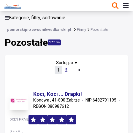
KATEGORIE, FILTRY, SORTOWANIE
Kategorie, filtry, sortowanie
Firmy
pomorskiprzewodnikwedkarski.pl
Firmy
Pozostałe
Pozostałe
Pozostałe
17 firm
Handel i dystrybucja
Inne
Sortuj po:
1
2
Koci, Koci ... Drapki!
Klonowa , 41-800 Zabrze
NIP 6482791195
REGON 380987612
OCEŃ FIRMĘ
O FIRMIE