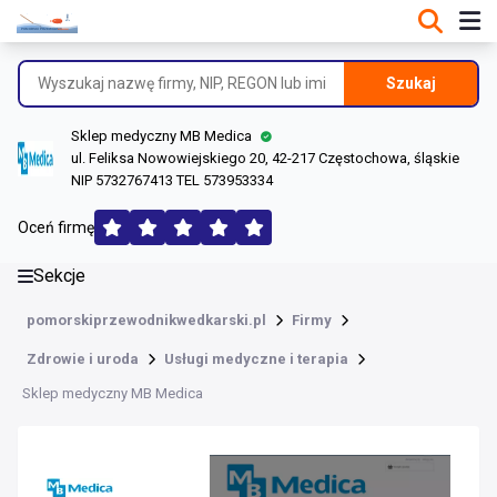
DANE O FIRMIE
Informacje o firmie
Szukaj
Dane rejestrowe
Sklep medyczny MB Medica
Lokalizacje
ul. Feliksa Nowowiejskiego 20, 42-217 Częstochowa, śląskie
NIP 5732767413 TEL 573953334
Opinie (190)
Oceń firmę
Sekcje
pomorskiprzewodnikwedkarski.pl
Firmy
Zdrowie i uroda
Usługi medyczne i terapia
Sklep medyczny MB Medica