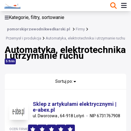
KATEGORIE, FILTRY, SORTOWANIE
Kategorie, filtry, sortowanie
Przemysł i produkcja
pomorskiprzewodnikwedkarski.pl
Firmy
Przemysł i produkcja
Przemysł i produkcja
Automatyka, elektrotechnika i utrzymanie ruchu
Automatyka, elektrotechnika
Maszyny i urządzenia przemysłowe
i utrzymanie ruchu
Surowce, energia i recykling
5 firm
Automatyka, elektrotechnika i utrzymanie ruchu
Sortuj po:
Chemia
Narzędzia i elektronarzędzia
Sklep z artykułami elektrycznymi |
e-abex.pl
Ogrzewanie, klimatyzacja i wentylacja
ul. Dworcowa , 64-918 Lotyń
NIP 6731767908
Maszyny rolnicze i leśne
OCEŃ FIRMĘ