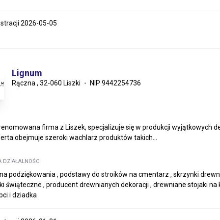
estracji 2026-05-05
Lignum
Rączna , 32-060 Liszki
NIP 9442254736
renomowana firma z Liszek, specjalizuje się w produkcji wyjątkowych de
erta obejmuje szeroki wachlarz produktów takich...
A DZIAŁALNOŚCI
 na podziękowania , podstawy do stroików na cmentarz , skrzynki drewni
iki świąteczne , producent drewnianych dekoracji , drewniane stojaki na
bci i dziadka