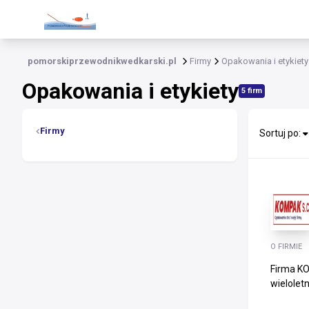
pomorskiprzewodnikwedkarski.pl
Firmy
Opakowania i etykiety
Opakowania i etykiety
5 firm
Firmy
Sortuj po:
O FIRMIE
Firma KO
wielolet