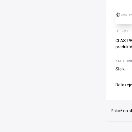
O FIRMIE
GLAS-PAK
produktó
KATEGORI
Słoiki
Data rej
Pokaż na st