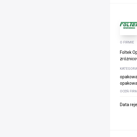
O FIRMIE
Foltek O
zróżnicow
KATEGORI
opakowan
opakowan
OCEŃ FIR
Data rej