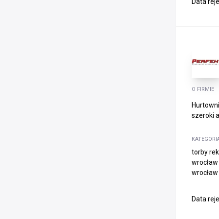
Data rej
O FIRMIE
Hurtowni
szeroki a
KATEGORI
torby re
wrocław 
wrocław
Data rej