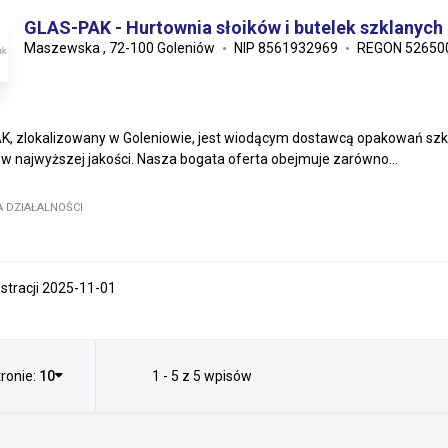
GLAS-PAK - Hurtownia słoików i butelek szklanych
Maszewska , 72-100 Goleniów
NIP 8561932969
REGON 52650
, zlokalizowany w Goleniowie, jest wiodącym dostawcą opakowań szkl
w najwyższej jakości. Nasza bogata oferta obejmuje zarówno...
A DZIAŁALNOŚCI
estracji 2025-11-01
ronie:
10
1 - 5 z 5 wpisów