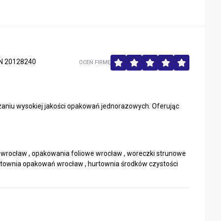
N 20128240
OCEŃ FIRMĘ
czaniu wysokiej jakości opakowań jednorazowych. Oferując
 wrocław , opakowania foliowe wrocław , woreczki strunowe
urtownia opakowań wrocław , hurtownia środków czystości