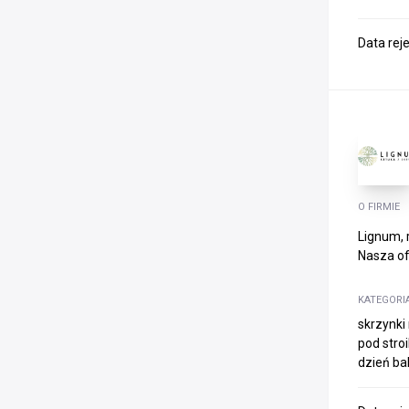
Data rej
O FIRMIE
Lignum, 
Nasza of
KATEGORI
skrzynki
pod stro
dzień ba