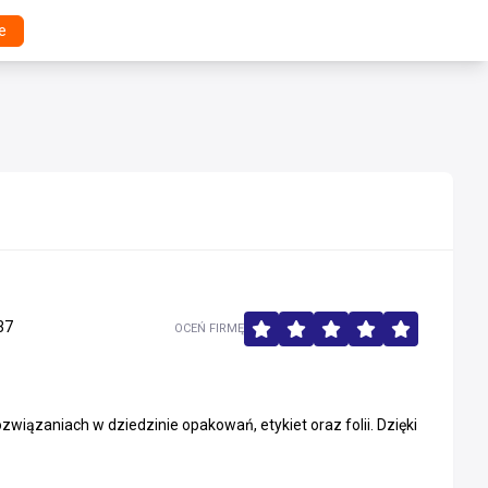
e
37
OCEŃ FIRMĘ
wiązaniach w dziedzinie opakowań, etykiet oraz folii. Dzięki