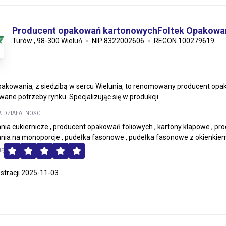
Producent opakowań kartonowychFoltek Opakowa
Turów , 98-300 Wieluń
NIP 8322002606
REGON 100279619
pakowania, z siedzibą w sercu Wielunia, to renomowany producent opa
ane potrzeby rynku. Specjalizując się w produkcji...
A DZIAŁALNOŚCI
ia cukiernicze , producent opakowań foliowych , kartony klapowe , pr
ia na monoporcje , pudełka fasonowe , pudełka fasonowe z okienkiem 
MĘ
estracji 2025-11-03