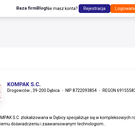
Baza firm
Blog
Rejestracja
Logowani
Nie masz konta?
KOMPAK S.C.
Drogowców , 39-200 Dębica
NIP 8722093854
REGON 6915558
MPAK S.C. zlokalizowana w Dębicy specjalizuje się w kompleksowych roz
niemu doświadczeniu i zaawansowanym technologiom...