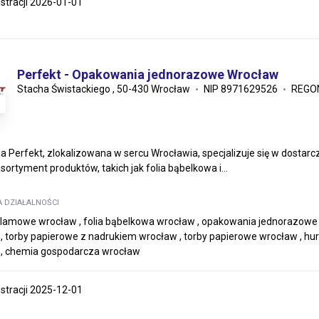
estracji 2026-01-01
Perfekt - Opakowania jednorazowe Wrocław
Stacha Świstackiego , 50-430 Wrocław
NIP 8971629526
REGO
a Perfekt, zlokalizowana w sercu Wrocławia, specjalizuje się w dostar
sortyment produktów, takich jak folia bąbelkowa i...
A DZIAŁALNOŚCI
klamowe wrocław , folia bąbelkowa wrocław , opakowania jednorazowe
, torby papierowe z nadrukiem wrocław , torby papierowe wrocław , h
 , chemia gospodarcza wrocław
estracji 2025-12-01