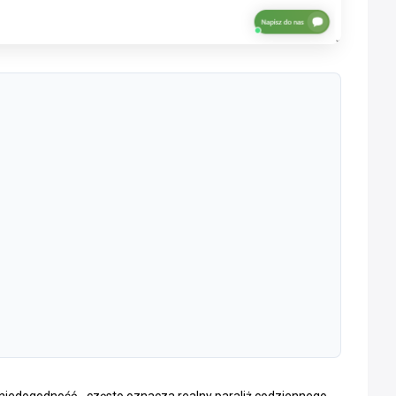
 niedogodność - często oznacza realny paraliż codziennego