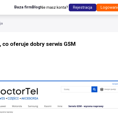
Baza firm
Blog
Rejestracja
Logowani
Nie masz konta?
ja
, co oferuje dobry serwis GSM