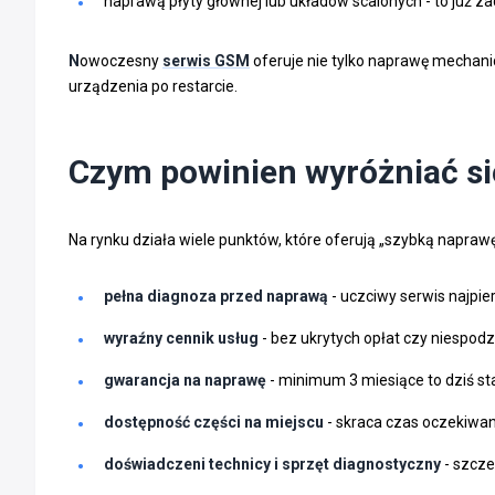
naprawą płyty głównej lub układów scalonych - to już 
N
owoczesny
serwis GSM
oferuje nie tylko naprawę mechan
urządzenia po restarcie.
Czym powinien wyróżniać si
Na rynku działa wiele punktów, które oferują „szybką naprawę
pełna diagnoza przed naprawą
- uczciwy serwis najpie
wyraźny cennik usług
- bez ukrytych opłat czy niespodz
gwarancja na naprawę
- minimum 3 miesiące to dziś s
dostępność części na miejscu
- skraca czas oczekiwan
doświadczeni technicy i sprzęt diagnostyczny
- szcze