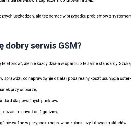
zadania dla serwisów z zapleczem do lutowania SMD.
icznych uszkodzeń, ale też pomoc w przypadku problemów z systemem
ę dobry serwis GSM?
 telefonów”, ale nie każdy działa w oparciu o te same standardy. Szuka
rw sprawdzi, co naprawdę nie działa i poda realny koszt usunięcia usterk
ianek przy odbiorze,
tandard dla poważnych punktów,
ia, czasem nawet do 1 godziny,
gólnie ważne w przypadku napraw po zalaniu czy lutowania układów.