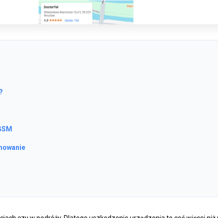
?
 GSM
umowanie
iach czy w podróży. Dlatego uszkodzenie urządzenia to coś więcej niż