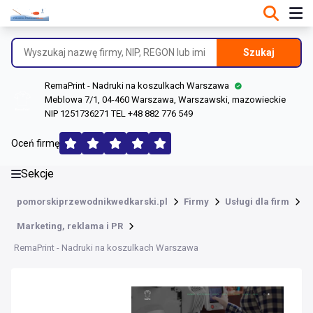
DANE O FIRMIE
Informacje o firmie
Szukaj
Dane rejestrowe
RemaPrint - Nadruki na koszulkach Warszawa
Lokalizacje
Meblowa 7/1, 04-460 Warszawa, Warszawski, mazowieckie
NIP 1251736271 TEL +48 882 776 549
Opinie (100)
Oceń firmę
Sekcje
pomorskiprzewodnikwedkarski.pl
Firmy
Usługi dla firm
Marketing, reklama i PR
RemaPrint - Nadruki na koszulkach Warszawa