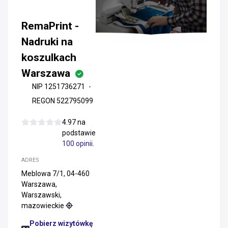
RemaPrint -
Nadruki na
koszulkach
Warszawa
NIP 1251736271
REGON 522795099
4.97 na
podstawie
100 opinii
.
ADRES
Meblowa 7/1, 04-460
Warszawa,
Warszawski,
mazowieckie
Pobierz wizytówkę