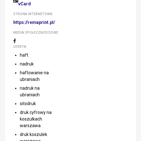
vCard
STRONA INTERNETOWA
https://remaprint.pl/
MEDIA SPOŁECZNOŚCIOWE
OFERTA
haft
nadruk
haftowanie na
ubraniach
nadruk na
ubraniach
sitodruk
druk cyfrowy na
koszulkach
warszawa
druk koszulek