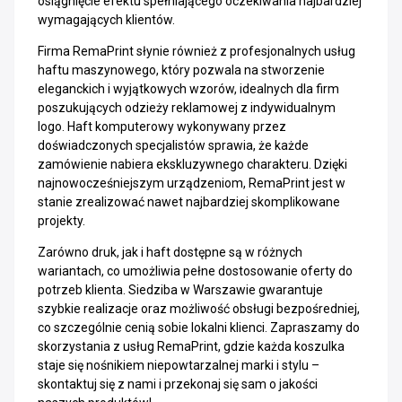
osiągnięcie efektu spełniającego oczekiwania najbardziej
wymagających klientów.
Firma RemaPrint słynie również z profesjonalnych usług
haftu maszynowego, który pozwala na stworzenie
eleganckich i wyjątkowych wzorów, idealnych dla firm
poszukujących odzieży reklamowej z indywidualnym
logo. Haft komputerowy wykonywany przez
doświadczonych specjalistów sprawia, że każde
zamówienie nabiera ekskluzywnego charakteru. Dzięki
najnowocześniejszym urządzeniom, RemaPrint jest w
stanie zrealizować nawet najbardziej skomplikowane
projekty.
Zarówno druk, jak i haft dostępne są w różnych
wariantach, co umożliwia pełne dostosowanie oferty do
potrzeb klienta. Siedziba w Warszawie gwarantuje
szybkie realizacje oraz możliwość obsługi bezpośredniej,
co szczególnie cenią sobie lokalni klienci. Zapraszamy do
skorzystania z usług RemaPrint, gdzie każda koszulka
staje się nośnikiem niepowtarzalnej marki i stylu –
skontaktuj się z nami i przekonaj się sam o jakości