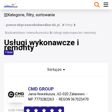
KATEGORIE, FILTRY, SORTOWANIE
Kategorie, filtry, sortowanie
Budownictwo i nieruchomości
pomorskiprzewodnikwedkarski.pl
Firmy
Budownictwo i nieruchomości
Budownictwo i nieruchomości
Usługi wykonawcze i remonty
Usługi wykonawcze i
Materiały konstrukcyjne i instalacyjne
remonty
Usługi wykonawcze i remonty
1 firm
Wykończenia, stolarka i projektowanie
Sortuj po:
Nieruchomości i zarządzanie
Materiały wykończeniowe i sanitarne
CMD GROUP
Jana Heweliusza , 62-020 Zalasewo
Instalacje
NIP 7773282263
REGON 367025470
OCEŃ FIRMĘ