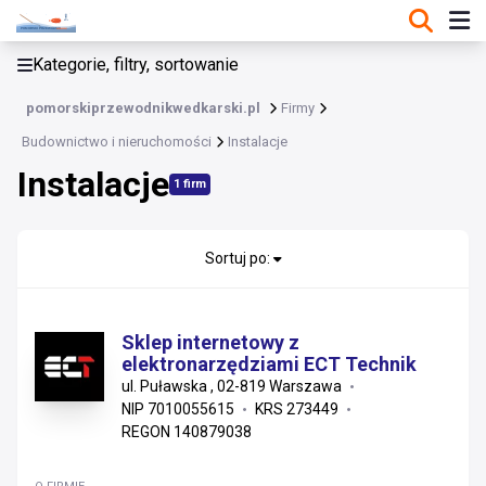
KATEGORIE, FILTRY, SORTOWANIE
Kategorie, filtry, sortowanie
Budownictwo i nieruchomości
pomorskiprzewodnikwedkarski.pl
Firmy
Budownictwo i nieruchomości
Budownictwo i nieruchomości
Instalacje
Instalacje
Materiały konstrukcyjne i instalacyjne
1 firm
Usługi wykonawcze i remonty
Sortuj po:
Wykończenia, stolarka i projektowanie
Nieruchomości i zarządzanie
Sklep internetowy z
elektronarzędziami ECT Technik
Materiały wykończeniowe i sanitarne
ul. Puławska , 02-819 Warszawa
NIP 7010055615
KRS 273449
Instalacje
REGON 140879038