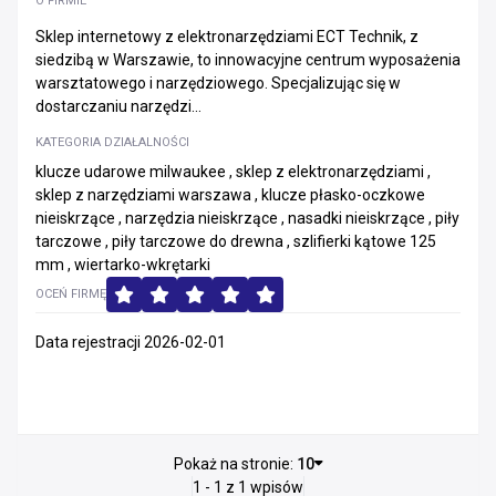
O FIRMIE
Sklep internetowy z elektronarzędziami ECT Technik, z
siedzibą w Warszawie, to innowacyjne centrum wyposażenia
warsztatowego i narzędziowego. Specjalizując się w
dostarczaniu narzędzi...
KATEGORIA DZIAŁALNOŚCI
klucze udarowe milwaukee , sklep z elektronarzędziami ,
sklep z narzędziami warszawa , klucze płasko-oczkowe
nieiskrzące , narzędzia nieiskrzące , nasadki nieiskrzące , piły
tarczowe , piły tarczowe do drewna , szlifierki kątowe 125
mm , wiertarko-wkrętarki
OCEŃ FIRMĘ
Data rejestracji 2026-02-01
Pokaż na stronie:
10
1 - 1 z 1 wpisów