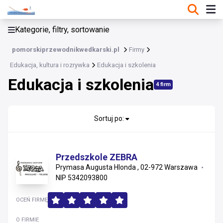
KATEGORIE, FILTRY, SORTOWANIE
Kategorie, filtry, sortowanie
Edukacja, kultura i rozrywka
pomorskiprzewodnikwedkarski.pl
Firmy
Edukacja, kultura i rozrywka
Edukacja, kultura i rozrywka
Edukacja i szkolenia
Edukacja i szkolenia
Sport, turystyka i outdoor
4 firm
Rozrywka i hobby
Sortuj po:
Edukacja i szkolenia
Gry i zabawki
Przedszkole ZEBRA
Prymasa Augusta Hlonda , 02-972 Warszawa
Kultura i sztuka
NIP 5342093800
OCEŃ FIRMĘ
O FIRMIE