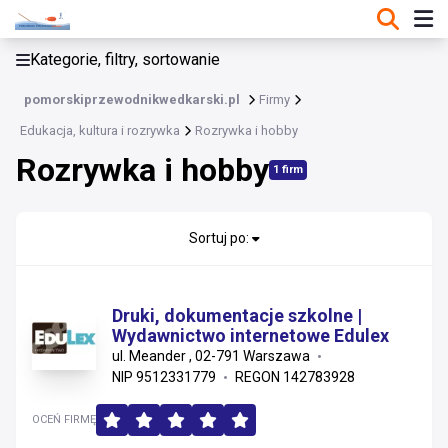
KATEGORIE, FILTRY, SORTOWANIE
Kategorie, filtry, sortowanie
Edukacja, kultura i rozrywka
pomorskiprzewodnikwedkarski.pl
Firmy
Edukacja, kultura i rozrywka
Edukacja, kultura i rozrywka
Rozrywka i hobby
Rozrywka i hobby
Sport, turystyka i outdoor
1 firm
Rozrywka i hobby
Sortuj po:
Edukacja i szkolenia
Gry i zabawki
Druki, dokumentacje szkolne |
Wydawnictwo internetowe Edulex
Kultura i sztuka
ul. Meander , 02-791 Warszawa
NIP 9512331779
REGON 142783928
OCEŃ FIRMĘ