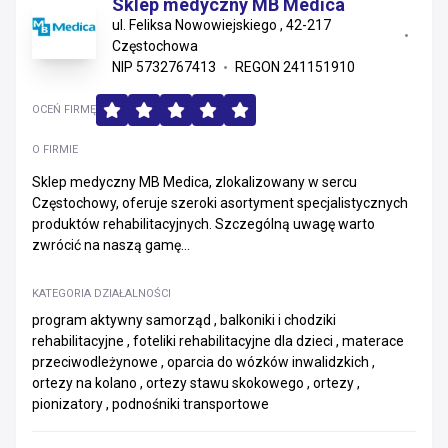
Sklep medyczny MB Medica
ul. Feliksa Nowowiejskiego , 42-217
Częstochowa
NIP 5732767413
REGON 241151910
OCEŃ FIRMĘ
O FIRMIE
Sklep medyczny MB Medica, zlokalizowany w sercu
Częstochowy, oferuje szeroki asortyment specjalistycznych
produktów rehabilitacyjnych. Szczególną uwagę warto
zwrócić na naszą gamę...
KATEGORIA DZIAŁALNOŚCI
program aktywny samorząd , balkoniki i chodziki
rehabilitacyjne , foteliki rehabilitacyjne dla dzieci , materace
przeciwodleżynowe , oparcia do wózków inwalidzkich ,
ortezy na kolano , ortezy stawu skokowego , ortezy ,
pionizatory , podnośniki transportowe