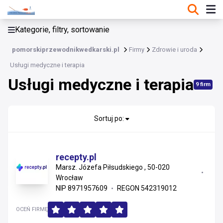
KATEGORIE, FILTRY, SORTOWANIE
Kategorie, filtry, sortowanie
Zdrowie i uroda
pomorskiprzewodnikwedkarski.pl
Firmy
Zdrowie i uroda
Zdrowie i uroda
Usługi medyczne i terapia
Usługi medyczne i terapia
Kosmetyki i pielęgnacja
9 firm
Usługi medyczne i terapia
Sortuj po:
Sprzęt i wyroby medyczne
Leki, suplementy i art. prozdrowotne
recepty.pl
Marsz. Józefa Piłsudskiego , 50-020
Wrocław
NIP 8971957609
REGON 542319012
OCEŃ FIRMĘ