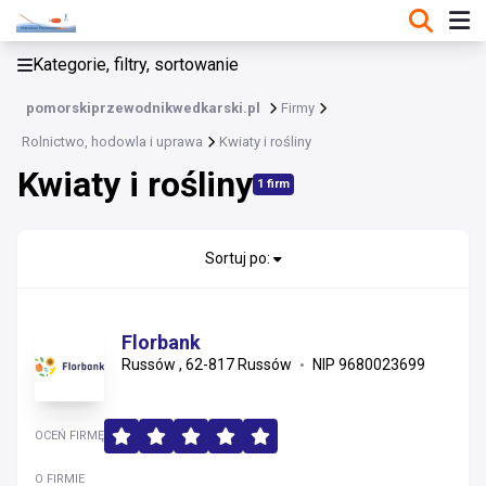
KATEGORIE, FILTRY, SORTOWANIE
Kategorie, filtry, sortowanie
Rolnictwo, hodowla i uprawa
pomorskiprzewodnikwedkarski.pl
Firmy
Rolnictwo, hodowla i uprawa
Rolnictwo, hodowla i uprawa
Kwiaty i rośliny
Artykuły i akcesoria do rolnictwa
Kwiaty i rośliny
1 firm
Chów i hodowla zwierząt
Kwiaty i rośliny
Sortuj po:
Leśnictwo i sadownictwo
Nawozy i środki ochrony roślin
Płody rolne
Florbank
Rybołówstwo
Russów , 62-817 Russów
NIP 9680023699
Inne
OCEŃ FIRMĘ
O FIRMIE