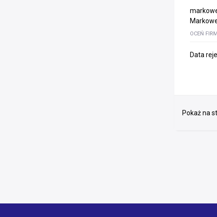
markowe t
Markowe 
OCEŃ FIR
Data rej
Pokaż na st