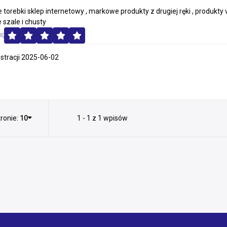
orebki sklep internetowy , markowe produkty z drugiej ręki , produkty vin
szale i chusty
MĘ
estracji 2025-06-02
ronie:
10
1 - 1 z 1 wpisów