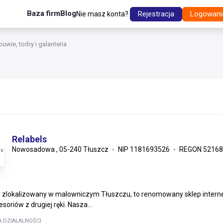
Baza firm
Blog
Rejestracja
Logowani
Nie masz konta?
uwie, torby i galanteria
Relabels
Nowosadowa , 05-240 Tłuszcz
NIP 1181693526
REGON 52168
, zlokalizowany w malowniczym Tłuszczu, to renomowany sklep interne
soriów z drugiej ręki. Nasza...
A DZIAŁALNOŚCI