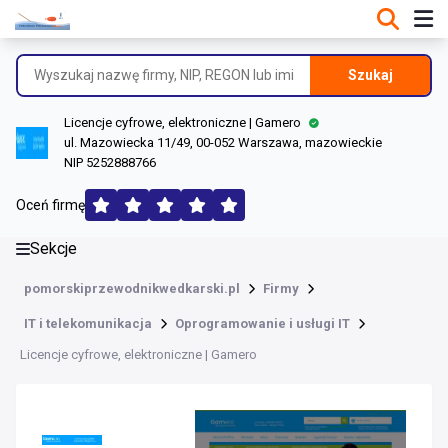
DANE O FIRMIE
Informacje o firmie
Szukaj
Dane rejestrowe
Licencje cyfrowe, elektroniczne | Gamero
Lokalizacje
ul. Mazowiecka 11/49, 00-052 Warszawa, mazowieckie
NIP 5252888766
Opinie (197)
Oceń firmę
Sekcje
pomorskiprzewodnikwedkarski.pl
Firmy
IT i telekomunikacja
Oprogramowanie i usługi IT
Licencje cyfrowe, elektroniczne | Gamero