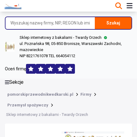
DANE O FIRMIE
Informacje o firmie
Szukaj
Dane rejestrowe
Sklep internetowy z bakaliami - Twardy Orzech
Lokalizacje
ul. Poznańska 98, 05-850 Bronisze, Warszawski Zachodni,
mazowieckie
Opinie (185)
NIP 8221761078 TEL 664054112
Oceń firmę
Sekcje
pomorskiprzewodnikwedkarski.pl
Firmy
Przemysł spożywczy
Sklep internetowy z bakaliami - Twardy Orzech