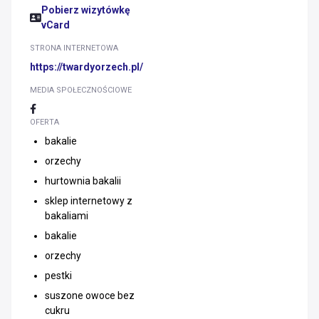
Pobierz wizytówkę
vCard
STRONA INTERNETOWA
https://twardyorzech.pl/
MEDIA SPOŁECZNOŚCIOWE
OFERTA
bakalie
orzechy
hurtownia bakalii
sklep internetowy z
bakaliami
bakalie
orzechy
pestki
suszone owoce bez
cukru