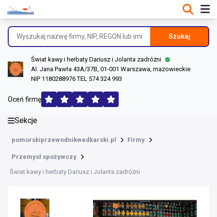
DANE O FIRMIE
Informacje o firmie
Szukaj
Dane rejestrowe
Świat kawy i herbaty Dariusz i Jolanta zadróżni
Lokalizacje
Al. Jana Pawła 43A/37B, 01-001 Warszawa, mazowieckie
NIP 1180288976 TEL 574 324 993
Opinie (102)
Oceń firmę
Sekcje
pomorskiprzewodnikwedkarski.pl
Firmy
Przemysł spożywczy
Świat kawy i herbaty Dariusz i Jolanta zadróżni