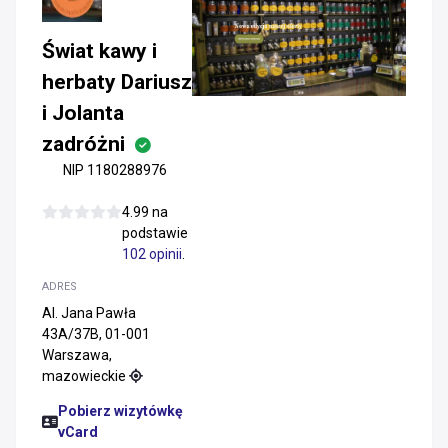
Świat kawy i
herbaty Dariusz
i Jolanta
zadróżni
NIP 1180288976
4.99 na
podstawie
102 opinii
.
ADRES
Al. Jana Pawła
43A/37B, 01-001
Warszawa,
mazowieckie
Pobierz wizytówkę
vCard