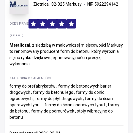
Złotnica , 82-325 Markusy
NIP 5922294142
OCEŃ FIRMĘ
O FIRMIE
Metaliczni
, z siedzibą w malowniczej miejscowości Markusy,
to renomowany producent form do betonu, który wyróżnia
się na rynku dzięki swojej innowacyjności i precyzji
wykonania....
KATEGORIA DZIAŁALNOŚCI
formy do prefabrykatów , formy do betonowych barier
drogowych , formy do betonu lego , formy do donic
ogrodowych , formy do płyt drogowych , formy do ścian
oporowych typu t , formy do ścian oporowych typu l , formy
do betonu , formy do podmurówek , stoły wibracyjne do
betonu