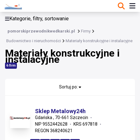
KATEGORIE, FILTRY, SORTOWANIE
Kategorie, filtry, sortowanie
Budownictwo i nieruchomości
pomorskiprzewodnikwedkarski.pl
Firmy
Budownictwo i nieruchomości
Budownictwo i nieruchomości
Materiały konstrukcyjne i instalacyjne
Materiały konstrukcyjne i
Materiały konstrukcyjne i instalacyjne
instalacyjne
Usługi wykonawcze i remonty
6 firm
Wykończenia, stolarka i projektowanie
Sortuj po:
Nieruchomości i zarządzanie
Materiały wykończeniowe i sanitarne
Sklep Metalowy24h
Gdańska , 70-661 Szczecin
Instalacje
NIP 9552442628
KRS 697818
REGON 368240621