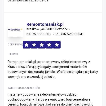
Data rejestracji 2026-02-01
Remontomaniak.pl
Krasków , 46-200 Kluczbork
NIP 7511788501
REGON 525985541
OCEŃ FIRMĘ
O FIRMIE
Remontomaniak.pl to renomowany sklep internetowy z
Kluczborka, oferujący bogaty asortyment materiałów
budowlanych doskonałej jakości. W ofercie znajdują się farby
wewnętrzne o szerokiej palecie...
KATEGORIA DZIAŁALNOŚCI
materiały budowlane sklep internetowy , sklep
ogólnobudowlany , farby wewnętrzne , fugi cementowe
ceresit , fugi polimerowe , kołnierze do okien dachowych ,